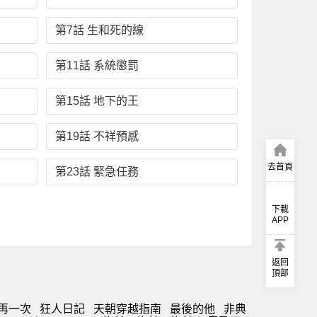
第7話 生和死的線
第11話 系統懲罰
第15話 地下的王
第19話 不祥預感
去首頁
第23話 緊急任務
下載
APP
返回
頂部
再一次
狂人日記
天朝穿越指南
最後的他
非典