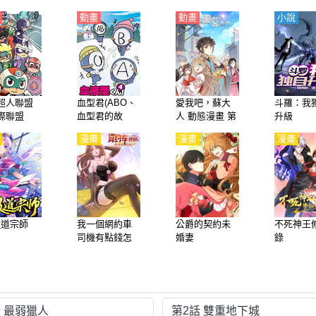
動畫
動畫
小說
超人聯盟
血型君(ABO、
愛我吧，蘇大
斗羅：我
際聯盟
血型君的故
人 動態漫畫 第
升級
語】
事、血液型男
二季
漫畫
漫畫
漫畫
子）第4季【日
語】
極道宗師
我一個網約車
公爵的契約未
不死神王
司機有點錢怎
婚妻
錄
麼了？
話 最弱獵人
第2話 雙重地下城