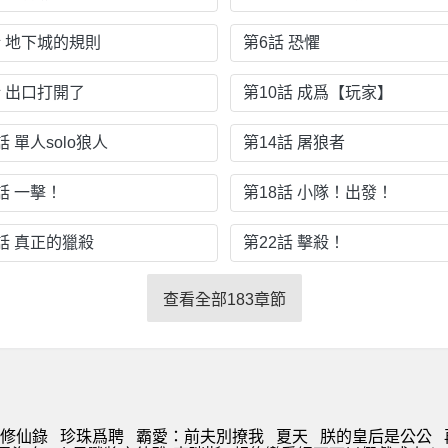
話 地下城的規則
第6話 恐懼
話 出口打開了
第10話 成爲【玩家】
話 單人solo狼人
第14話 屠狼者
話 一擊！
第18話 小隊！出發！
1話 真正的獵殺
第22話 擊殺！
查看全部183章節
修仙錄
珍珠爲聘
霸愛：前夫別撩我
夏天
朕的皇后是公公