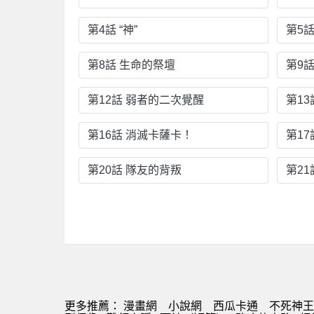
第4話 “神”
第5
第8話 生命的祭壇
第9
第12話 弱者的二次覺醒
第13
第16話 消滅卡薩卡！
第17
第20話 隊友的背叛
第2
更多推薦：
漫畫網
小說網
西瓜卡通
不死神王