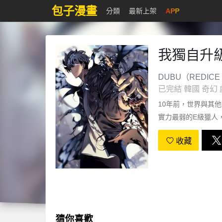
包子漫畫
分類
最新上架
APP
我獨自升
DUBU（REDICE 
已完結
韓國
奇幻
10年前，世界與其
實力最弱的E級獵人
成爲最強獵人嗎
收藏
猜你喜歡