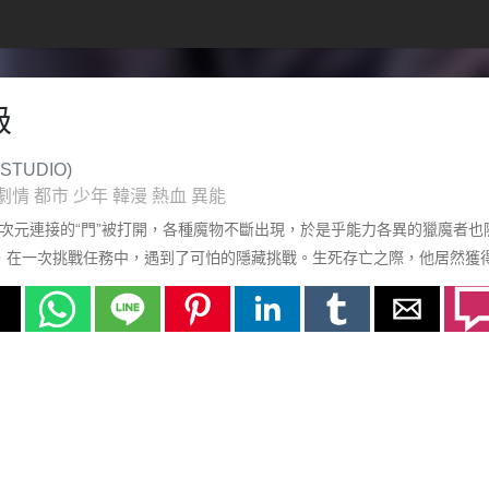
級
STUDIO)
劇情
都市
少年
韓漫
熱血
異能
他次元連接的“門”被打開，各種魔物不斷出現，於是乎能力各異的獵魔者也
，在一次挑戰任務中，遇到了可怕的隱藏挑戰。生死存亡之際，他居然獲