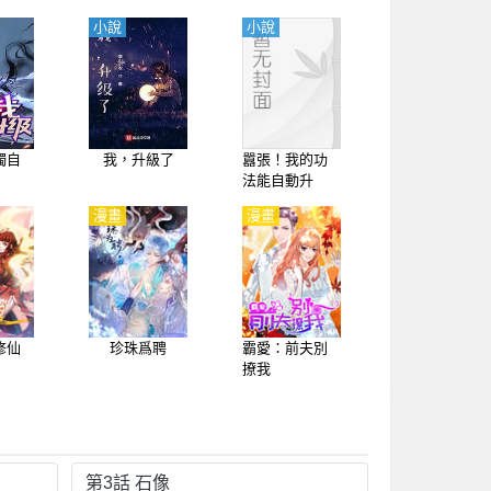
小說
小說
獨自
我，升級了
囂張！我的功
法能自動升
級！
漫畫
漫畫
修仙
珍珠爲聘
霸愛：前夫別
撩我
第3話 石像