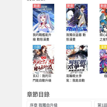
動畫
動畫
動畫
我的戰艦能升
我獨自盜墓 動
開心
級 動態漫畫
態漫畫
之星
【國
小說
小說
漫畫
玄幻：我的宗
寫輪眼太爭
門能自動升級
氣：我能自動
升級
章節目錄
序章 我獨自升級
第1