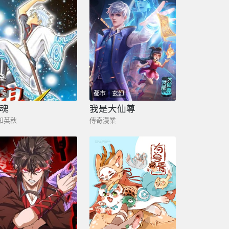
搞笑
都市
玄幻
魂
我是大仙尊
知英秋
傳奇漫業