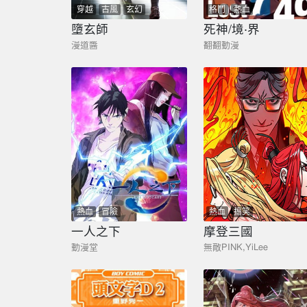
穿越
古風
玄幻
格鬥
熱血
墮玄師
死神/境·界
漫道醬
翻翻動漫
熱血
冒險
熱血
搞笑
一人之下
摩登三國
動漫堂
無敵PINK,YiLee