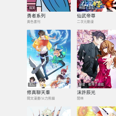
搞笑
熱血
玄幻
勇者系列
仙武帝尊
黃色書刊
二次元動漫
玄幻
戀愛
都市
總裁
修真聊天羣
沫許辰光
閱文漫畫/火力熊貓
閒林