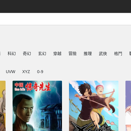
情
科幻
奇幻
玄幻
穿越
冒險
推理
武俠
格鬥
UVW
XYZ
0-9