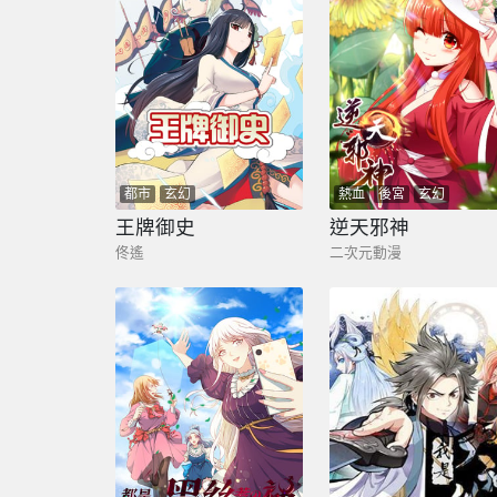
都市
玄幻
熱血
後宮
玄幻
王牌御史
逆天邪神
佟遙
二次元動漫