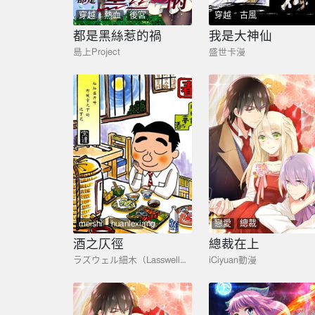
穿越
熱血
後宮
穿越
古風
都是黑絲惹的禍
我是大神仙
島上Project
盛世卡漫
meishi
huanlexiang
戀愛
總裁
酒之仄徑
總裁在上
ラズウェル細木（Lasswell細木）
iCiyuan動漫