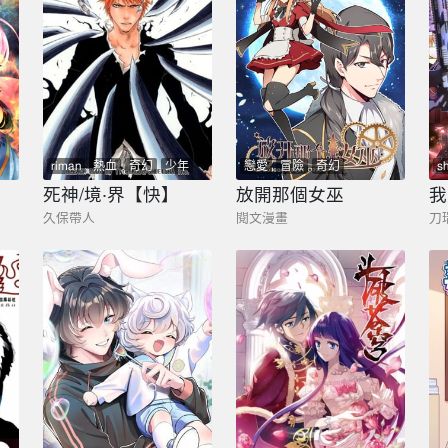
riman
熱血
奇幻
少年
戀愛
冒險
奇幻
s
死神/境·界【快】
放開那個女巫
我
久保帶人
閱文漫畫
刀