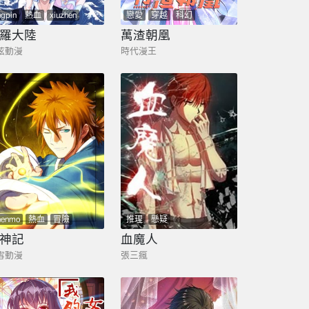
ngpin
熱血
xiuzhen
戀愛
穿越
科幻
玄幻
羅大陸
萬渣朝凰
炫動漫
時代漫王
henmo
熱血
冒險
推理
懸疑
神記
血魔人
雪動漫
張三瘋