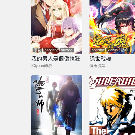
戀愛
baogeng
bazong
shenmo
xinzuo
熱血
都市
玄幻
mangai
我的男人是個偏執狂
絕世戰魂
iCiyuan動漫
傳奇漫業