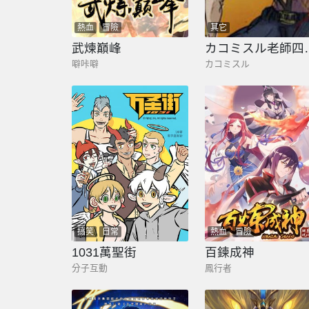
熱血
冒險
其它
武煉巔峰
カコミス
噼咔噼
カコミスル
搞笑
日常
熱血
冒險
1031萬聖街
百鍊成神
分子互動
鳳行者