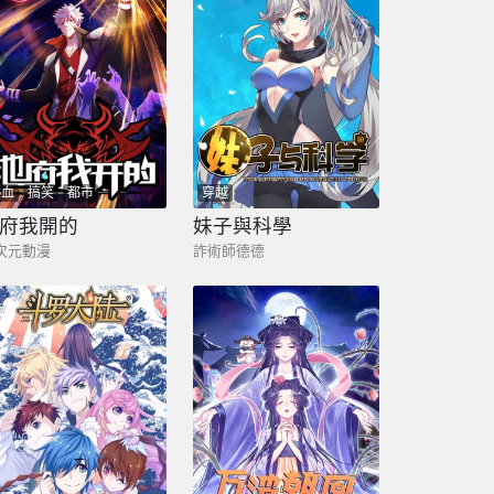
熱血
搞笑
都市
穿越
府我開的
妹子與科學
次元動漫
詐術師德德