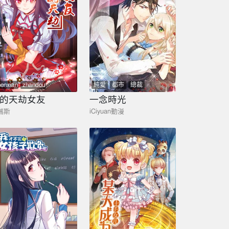
henxian
zhandou
純愛
都市
總裁
的天劫女友
一念時光
瑞斯
iCiyuan動漫