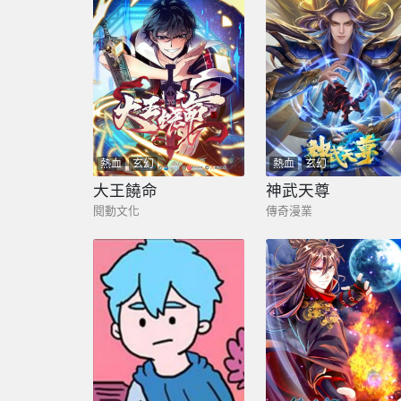
熱血
玄幻
熱血
玄幻
大王饒命
神武天尊
閱動文化
傳奇漫業