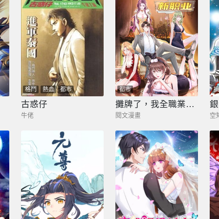
格鬥
熱血
都市
都市
古惑仔
攤牌了，我全職業系統！
銀
牛佬
閱文漫畫
空