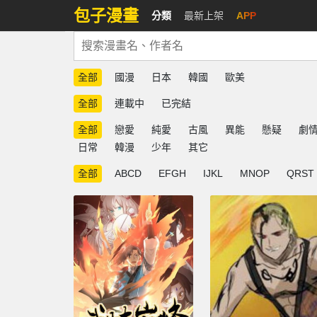
包子漫畫
分類
最新上架
APP
全部
國漫
日本
韓國
歐美
全部
連載中
已完結
全部
戀愛
純愛
古風
異能
懸疑
劇
日常
韓漫
少年
其它
全部
ABCD
EFGH
IJKL
MNOP
QRST