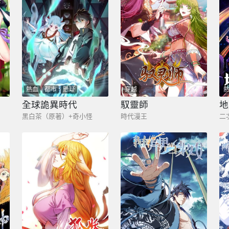
熱血
都市
懸疑
穿越
全球詭異時代
馭靈師
地
黑白茶（原著）+奇小怪
時代漫王
二