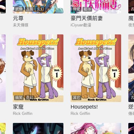
武俠
古風
玄幻
戀愛
都市
元尊
豪門天價前妻
魔
未天傳媒
iCiyuan動漫
夜
搞笑
奇幻
其它
家寵
Housepets!
逆
Rick Griffin
Rick Griffin
傳