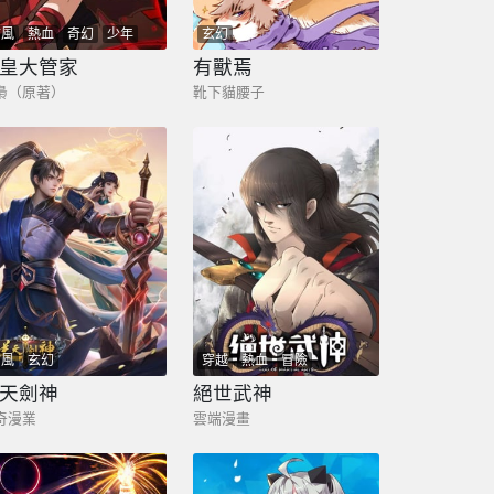
古風
熱血
奇幻
少年
玄幻
玄幻
皇大管家
有獸焉
梟（原著）
靴下貓腰子
古風
玄幻
穿越
熱血
冒險
天劍神
絕世武神
奇漫業
雲端漫畫