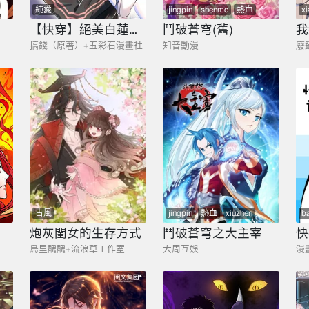
純愛
jingpin
shenmo
熱血
x
xiuzhen
玄幻
mangai
【快穿】絕美白蓮在線教學
鬥破蒼穹(舊)
搞錢（原著）+五彩石漫畫社
知音動漫
廢
古風
jingpin
熱血
xiuzhen
b
玄幻
炮灰閨女的生存方式
鬥破蒼穹之大主宰
快
烏里醜醜+流浪草工作室
大周互娛
漫