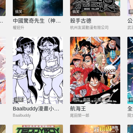
搞笑
搞笑
ル老師四格合集
中國驚奇先生（神鬼七殺令）
殺手古德
公
權迎升
杭州友諾動漫有限公司
武
搞笑
熱血
劇情
少年
Baalbuddy漫畫小短篇
航海王
全
Baalbuddy
尾田榮一郎
閱