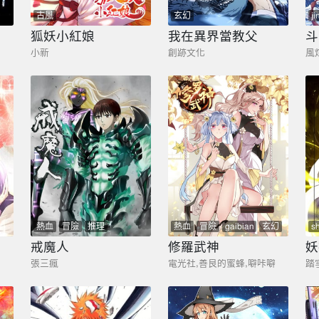
古風
玄幻
ji
狐妖小紅娘
我在異界當教父
斗
小新
創跡文化
風
熱血
冒險
推理
熱血
冒險
gaibian
玄幻
s
戒魔人
修羅武神
妖
張三瘋
電光社,善良的蜜蜂,噼咔噼
踏