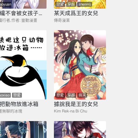
iaoyuan
戀愛
穿越
shenmo
我纔不會被女孩子欺負呢
某天成爲王的女兒
鐵行者,作者: 靈動漫畫
傳奇漫業
aoxiao
戀愛
戀愛
穿越
搞笑
把動物放進冰箱
據說我是王的女兒
畫無聊的冰塊
Kim Rek-na Bi Chu