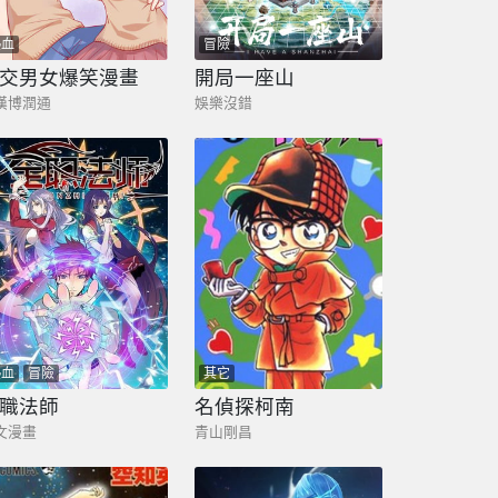
熱血
冒險
交男女爆笑漫畫
開局一座山
漢博潤通
娛樂沒錯
熱血
冒險
其它
職法師
名偵探柯南
文漫畫
青山剛昌