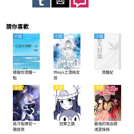
猜你喜歡
小說
小說
小說
總裁你清醒一
tfboys之清純女
清醒紀
點
孩
漫畫
漫畫
漫畫
高冷指揮官一
冠軍之路
最強的吸血姬
親就哭
渴望妹妹