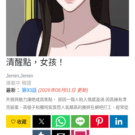
清醒點，女孩！
Jemin,Jemin
連載中
韓國
最新：
第93話
(2026年08月01日 更新)
外貌與魅力讓她成爲焦點， 卻因一個人陷入情感漩渦 因爲擁有漂
亮臉蛋、高個子和獨特氣質而人氣頗高的勝妍在網吧打工，經常從
對自己有好感的男客人那裡獲得廉價的自尊心。大四的她雖然知道
收藏
要集中精神努力學習，但是不能輕易放棄網吧兼職，就在這種情況
下，之前總是隨便和別人交往的她遇見了那個人…每週日更新