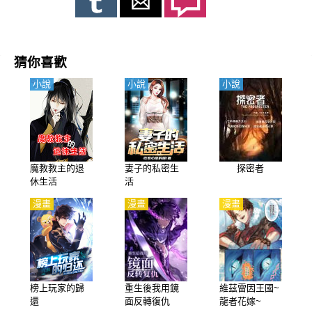
林盟發佈的任務。直到有一天，他終於收到了上面的命令，可任務
內容卻是讓他扶持天魔神教的小混混成爲少教主。每週日更新
猜你喜歡
小說
小說
小說
魔教教主的退
妻子的私密生
探密者
休生活
活
漫畫
漫畫
漫畫
榜上玩家的歸
重生後我用鏡
維茲雷因王國~
還
面反轉復仇
龍者花嫁~