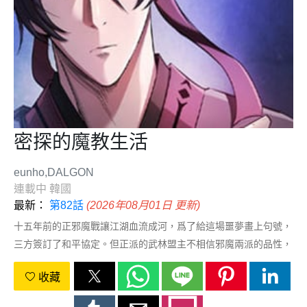
密探的魔教生活
eunho,DALGON
連載中
韓國
最新：
第82話
(2026年08月01日 更新)
十五年前的正邪魔戰讓江湖血流成河，爲了給這場噩夢畫上句號，
三方簽訂了和平協定。但正派的武林盟主不相信邪魔兩派的品性，
於是成立了神秘的暗閣，以防邪魔兩派挑起紛爭。暗閣中的頂級精
收藏
英之一張以書被派去天魔神教做間諜，並且一做就是十四年。在這
十四年裡，他成爲了天魔神教反間諜隊的組長，卻一直沒有收到武